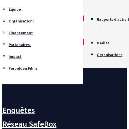
Récompenses
Équipe
Rapports d’activi
Organisation
Chartes
Financement
Recrutement
Médias
Partenaires
Organisations
Impact
Forbidden Films
Nous contacter
Enquêtes
Réseau SafeBox