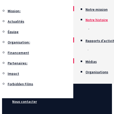
Notre mission
Mission
Notre histoire
Actualités
Récompenses
Équipe
Rapports d’activi
Organisation
Chartes
Financement
Recrutement
Médias
Partenaires
Organisations
Impact
Forbidden Films
Nous contacter